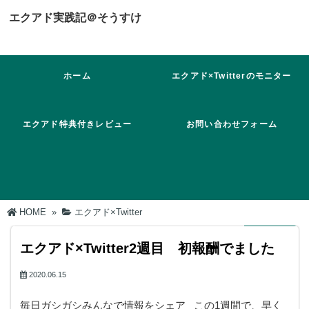
エクアド実践記＠そうすけ
ホーム
エクアド×Twitterのモニター
に参加！
エクアド特典付きレビュー
お問い合わせフォーム
HOME
»
エクアド×Twitter
エクアド×Twitter2週目 初報酬でました
2020.06.15
毎日ガシガシみんなで情報をシェア この1週間で、早く